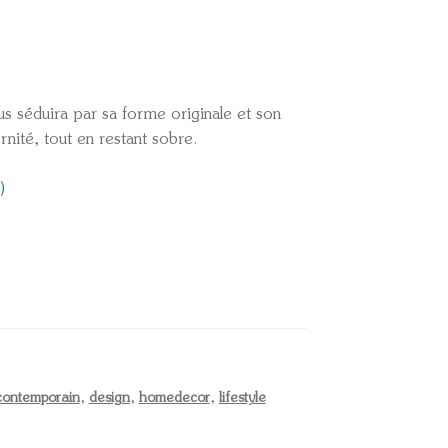
s séduira par sa forme originale et son
ernité, tout en restant sobre.
)
contemporain
,
design
,
homedecor
,
lifestyle