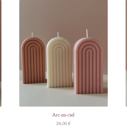
Arc-en-ciel
24,00
€