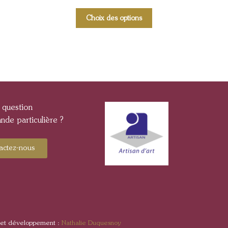
Choix des options
 question
de particulière ?
actez-nous
 et développement :
Nathalie Duquesnoy