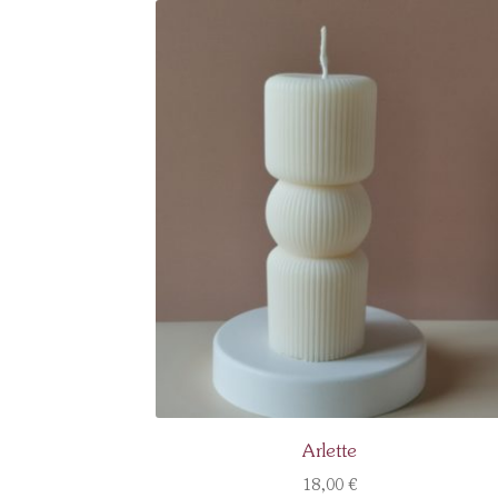
Arlette
18,00
€